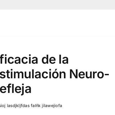
ficacia de la
stimulación Neuro-
efleja
ioj lasdjkljfdas falñk jilawejiofa